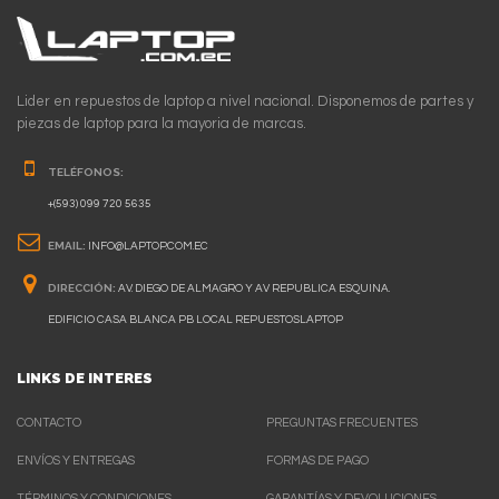
Lider en repuestos de laptop a nivel nacional. Disponemos de partes y
piezas de laptop para la mayoria de marcas.
TELÉFONOS:
+(593) 099 720 5635
EMAIL:
INFO@LAPTOP.COM.EC
DIRECCIÓN:
AV. DIEGO DE ALMAGRO Y AV REPUBLICA ESQUINA.
EDIFICIO CASA BLANCA PB LOCAL REPUESTOSLAPTOP
LINKS DE INTERES
CONTACTO
PREGUNTAS FRECUENTES
ENVÍOS Y ENTREGAS
FORMAS DE PAGO
TÉRMINOS Y CONDICIONES
GARANTÍAS Y DEVOLUCIONES