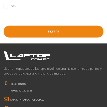
OEM
FILTRAR
Lider en repuestos de laptop a nivel nacional. Disponemos de partes y
piezas de laptop para la mayoria de marcas.
TELÉFONOS:
+(593) 099 720 5635
EMAIL:
INFO@LAPTOP.COM.EC