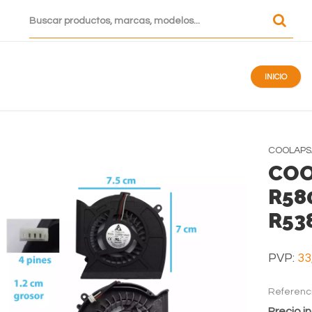
INICIO
COOLAPS
COO
R58
R53
PVP:
33
Referenc
Precio in