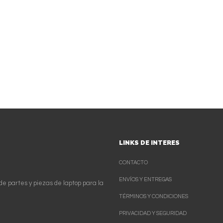
LINKS DE INTERES
CONTACTO
ENVÍOS Y ENTREGAS
de partes y piezas de laptop para la
TÉRMINOS Y CONDICIONES
PRIVACIDAD Y SEGURIDAD