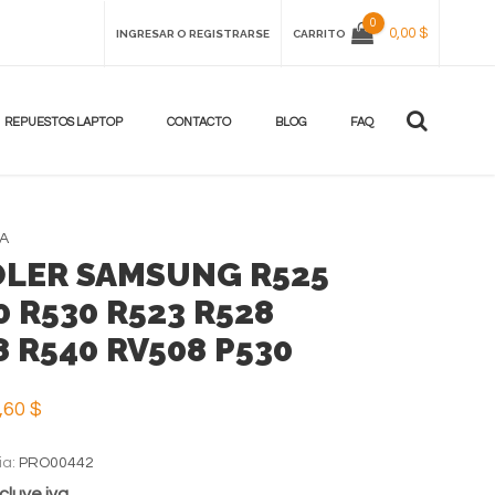
0
0,00 $
INGRESAR O REGISTRARSE
CARRITO
REPUESTOS LAPTOP
CONTACTO
BLOG
FAQ
A
LER SAMSUNG R525
0 R530 R523 R528
8 R540 RV508 P530
,60 $
ia:
PRO00442
cluye iva