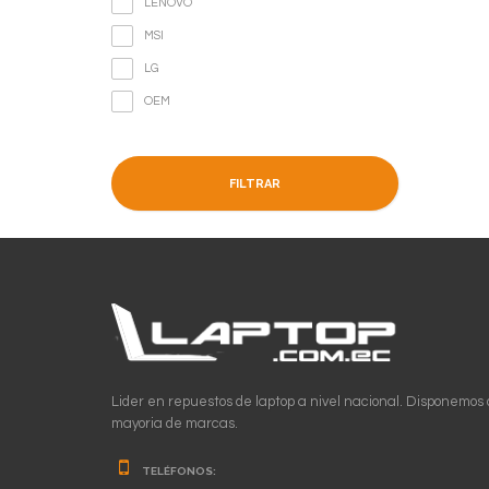
LENOVO
MSI
LG
OEM
FILTRAR
Lider en repuestos de laptop a nivel nacional. Disponemos 
mayoria de marcas.
TELÉFONOS: