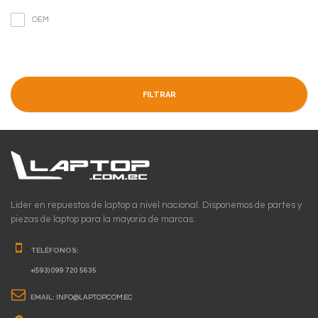
OEM
FILTRAR
Lider en repuestos de laptop a nivel nacional. Disponemos de partes y
piezas de laptop para la mayoria de marcas.
TELÉFONOS:
+(593) 099 720 5635
EMAIL:
INFO@LAPTOP.COM.EC