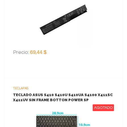
VER MAS
AGREGAR AL CARRITO
Precio:
69,44 $
TECLAPAS
TECLADO ASUS S410 S410U S410UA S4100 X411SC
X411UV SIN FRAME BOTTON POWER SP
AGOTADO
VER MAS