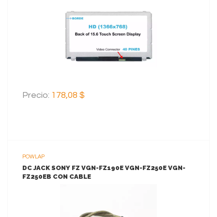
VER MAS
AGREGAR AL CARRITO
Precio:
178,08 $
POWLAP
DC JACK SONY FZ VGN-FZ190E VGN-FZ250E VGN-
FZ250EB CON CABLE
VER MAS