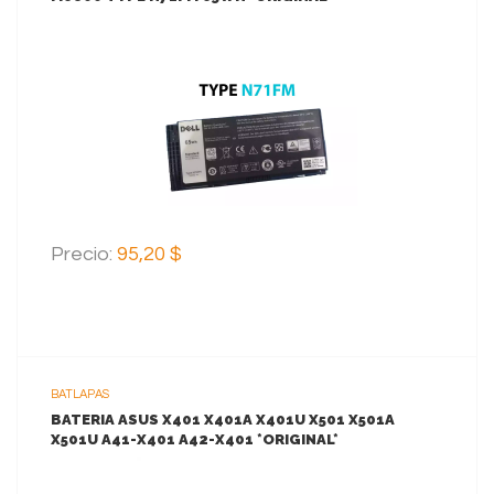
VER MAS
AGREGAR AL CARRITO
Precio:
95,20 $
BATLAPAS
BATERIA ASUS X401 X401A X401U X501 X501A
X501U A41-X401 A42-X401 *ORIGINAL*