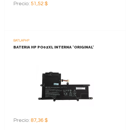
Precio:
51,52 $
BATLAPHP
BATERIA HP PO02XL INTERNA *ORIGINAL*
VER MAS
AGREGAR AL CARRITO
Precio:
87,36 $