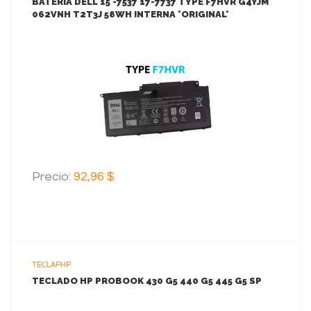
BATERIA DELL 15 -7537 17-7737 TYPE F7HVR G4YJM
062VNH T2T3J 58WH INTERNA *ORIGINAL*
VER MAS
AGREGAR AL CARRITO
Precio:
92,96 $
TECLAPHP
TECLADO HP PROBOOK 430 G5 440 G5 445 G5 SP