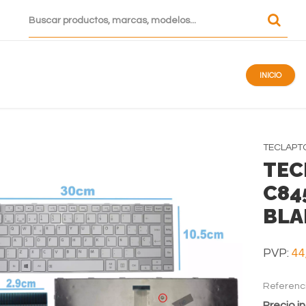
INICIO
TECLAPT
TEC
C84
BLA
PVP:
44
Referenc
Precio in