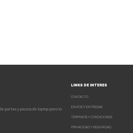
LINKS DE INTERES
CONTACTO
ENVÍOS Y ENTREGAS
de partes y piezas de laptop para la
TÉRMINOS Y CONDICIONES
PRIVACIDAD Y SEGURIDAD