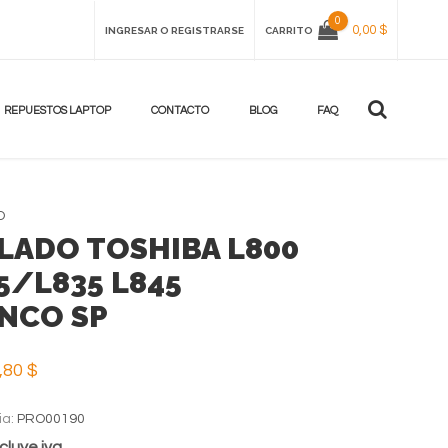
0
0,00 $
INGRESAR O REGISTRARSE
CARRITO
REPUESTOS LAPTOP
CONTACTO
BLOG
FAQ
O
LADO TOSHIBA L800
5/L835 L845
NCO SP
,80 $
ia:
PRO00190
cluye iva