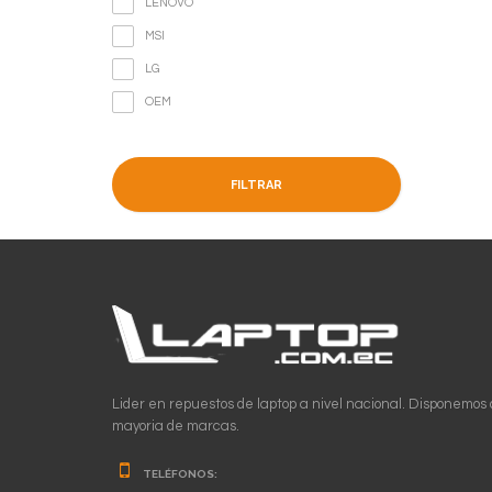
LENOVO
MSI
LG
OEM
FILTRAR
Lider en repuestos de laptop a nivel nacional. Disponemos 
mayoria de marcas.
TELÉFONOS: