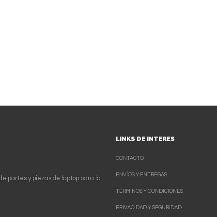
LINKS DE INTERES
CONTACTO
ENVÍOS Y ENTREGAS
de partes y piezas de laptop para la
TÉRMINOS Y CONDICIONES
PRIVACIDAD Y SEGURIDAD