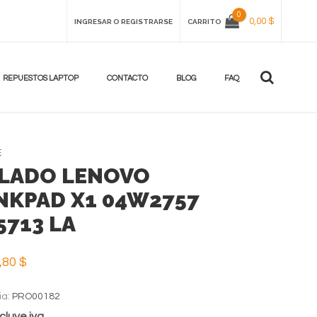
0
0,00 $
INGRESAR O REGISTRARSE
CARRITO
REPUESTOS LAPTOP
CONTACTO
BLOG
FAQ
E
LADO LENOVO
NKPAD X1 04W2757
5713 LA
,80 $
ia:
PRO00182
cluye iva