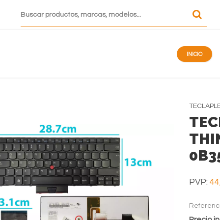
INICIO
TECLAPL
TEC
THI
0B3
PVP:
44
Referenc
Precio in