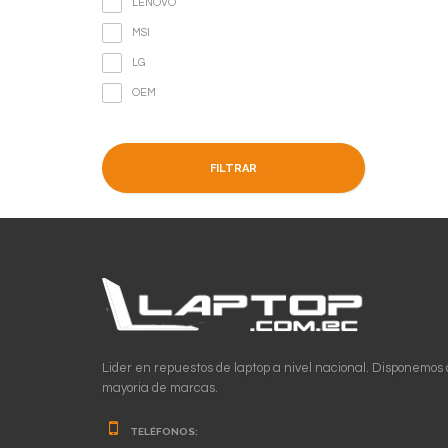
LENOVO
MSI
LG
OEM
FILTRAR
Lider en repuestos de laptop a nivel nacional. Disponemos 
mayoria de marcas.
TELÉFONOS: