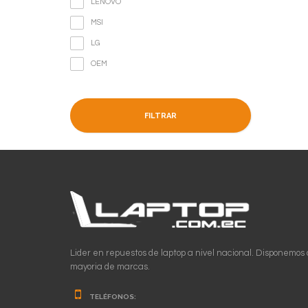
LENOVO
MSI
LG
OEM
FILTRAR
Lider en repuestos de laptop a nivel nacional. Disponemos 
mayoria de marcas.
TELÉFONOS: