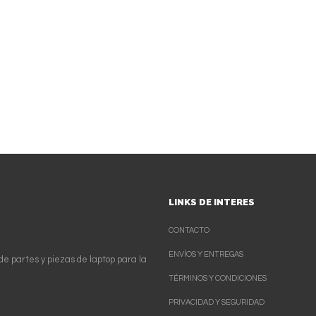
LINKS DE INTERES
CONTACTO
ENVÍOS Y ENTREGAS
de partes y piezas de laptop para la
TÉRMINOS Y CONDICIONES
PRIVACIDAD Y SEGURIDAD