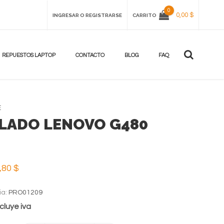
0
0,00 $
INGRESAR O REGISTRARSE
CARRITO
REPUESTOS LAPTOP
CONTACTO
BLOG
FAQ
E
LADO LENOVO G480
,80 $
ia:
PRO01209
cluye iva