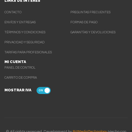
LINKS DE INTERES
CONTACTO
PREGUNTAS FRECUENTES
ENVÍOS Y ENTREGAS
FORMAS DE PAGO
TÉRMINOS Y CONDICIONES
GARANTÍAS Y DEVOLUCIONES
PRIVACIDAD Y SEGURIDAD
TARIFAS PARA PROFESIONALES
MI CUENTA
PANEL DE CONTROL
CARRITO DE COMPRA
MOSTRAR IVA
© All rights reserved. Development by
BitMediaTechnology
Hecho con