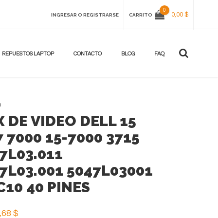
0
0,00 $
INGRESAR O REGISTRARSE
CARRITO
REPUESTOS LAPTOP
CONTACTO
BLOG
FAQ
D
X DE VIDEO DELL 15
7 7000 15-7000 3715
47L03.011
47L03.001 5047L03001
C10 40 PINES
,68 $