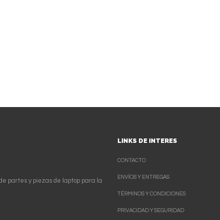
LINKS DE INTERES
CONTACTO
ENVÍOS Y ENTREGAS
de partes y piezas de laptop para la
TÉRMINOS Y CONDICIONES
PRIVACIDAD Y SEGURIDAD