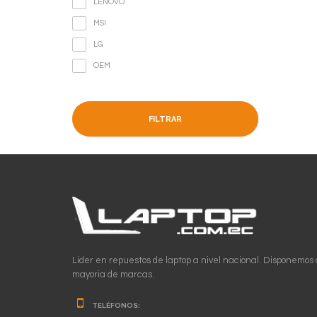
LENOVO
MSI
LG
OEM
FILTRAR
Lider en repuestos de laptop a nivel nacional. Disponemos 
mayoria de marcas.
TELÉFONOS: