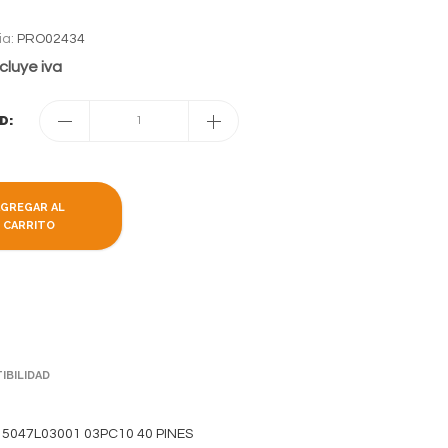
ia:
PRO02434
cluye iva
D:
1
AGREGAR AL
CARRITO
IBILIDAD
1 5047L03001 03PC10 40 PINES