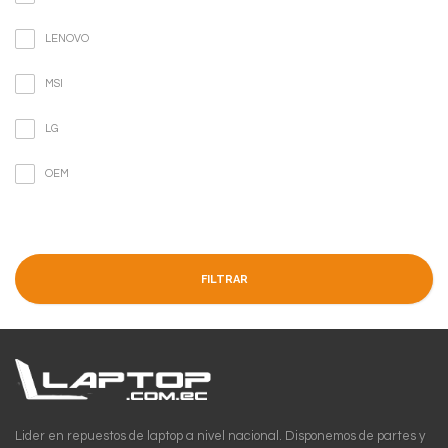
LENOVO
MSI
LG
OEM
FILTRAR
Lider en repuestos de laptop a nivel nacional. Disponemos de partes y