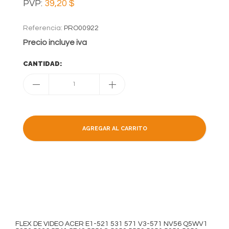
PVP:
39,20 $
Referencia:
PRO00922
Precio incluye iva
CANTIDAD:
1
AGREGAR AL CARRITO
FLEX DE VIDEO ACER E1-521 531 571 V3-571 NV56 Q5WV1