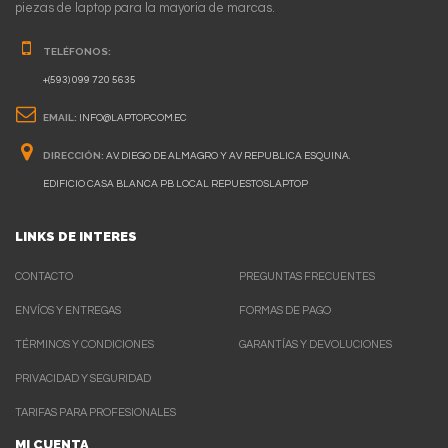
piezas de laptop para la mayoria de marcas.
TELÉFONOS:
+(593) 099 720 5635
EMAIL:
INFO@LAPTOP.COM.EC
DIRECCIÓN:
AV. DIEGO DE ALMAGRO Y AV REPUBLICA ESQUINA.
EDIFICIO CASA BLANCA PB LOCAL REPUESTOSLAPTOP
LINKS DE INTERES
CONTACTO
PREGUNTAS FRECUENTES
ENVÍOS Y ENTREGAS
FORMAS DE PAGO
TÉRMINOS Y CONDICIONES
GARANTÍAS Y DEVOLUCIONES
PRIVACIDAD Y SEGURIDAD
TARIFAS PARA PROFESIONALES
MI CUENTA