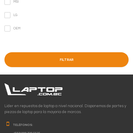
MSI
LG
OEM
FILTRAR
Lider en repuestos de laptop a nivel nacional. Disponemos de partes y
piezas de laptop para la mayoria de marcas.
TELÉFONOS: