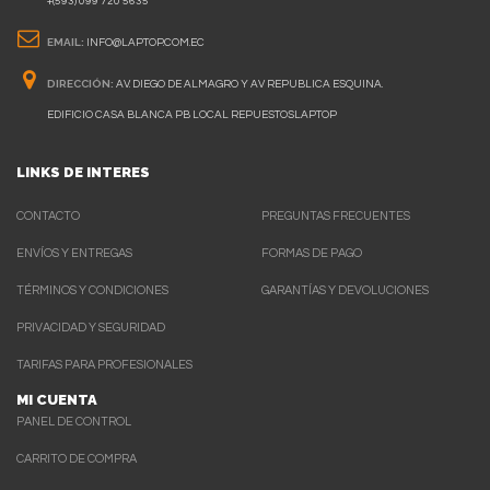
+(593) 099 720 5635
EMAIL:
INFO@LAPTOP.COM.EC
DIRECCIÓN:
AV. DIEGO DE ALMAGRO Y AV REPUBLICA ESQUINA.
EDIFICIO CASA BLANCA PB LOCAL REPUESTOSLAPTOP
LINKS DE INTERES
CONTACTO
PREGUNTAS FRECUENTES
ENVÍOS Y ENTREGAS
FORMAS DE PAGO
TÉRMINOS Y CONDICIONES
GARANTÍAS Y DEVOLUCIONES
PRIVACIDAD Y SEGURIDAD
TARIFAS PARA PROFESIONALES
MI CUENTA
PANEL DE CONTROL
CARRITO DE COMPRA