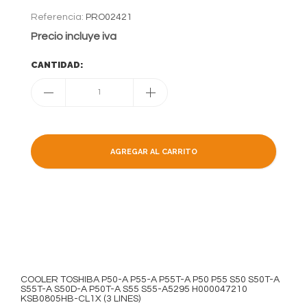
Referencia:
PRO02421
Precio incluye iva
CANTIDAD:
1
AGREGAR AL CARRITO
COOLER TOSHIBA P50-A P55-A P55T-A P50 P55 S50 S50T-A
S55T-A S50D-A P50T-A S55 S55-A5295​ H000047210
KSB0805HB-CL1X (3 LINES)