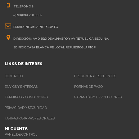
TELÉFONOS:
+(593) 099 720 5635
EMAIL:
INFO@LAPTOP.COM.EC
DIRECCIÓN:
AV. DIEGO DE ALMAGRO Y AV REPUBLICA ESQUINA.
EDIFICIO CASA BLANCA PB LOCAL REPUESTOSLAPTOP
LINKS DE INTERES
CONTACTO
PREGUNTAS FRECUENTES
ENVÍOS Y ENTREGAS
FORMAS DE PAGO
TÉRMINOS Y CONDICIONES
GARANTÍAS Y DEVOLUCIONES
PRIVACIDAD Y SEGURIDAD
TARIFAS PARA PROFESIONALES
MI CUENTA
PANEL DE CONTROL