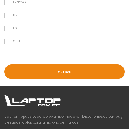
LENOVO
MSI
LG
OEM
FILTRAR
Lider en repuestos de laptop a nivel nacional. Disponemos de partes y
piezas de laptop para la mayoria de marcas.