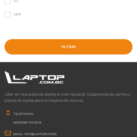
LG
OEM
FILTRAR
Lider en repuestos de laptop a nivel nacional. Disponemos de partes y
piezas de laptop para la mayoria de marcas.
TELÉFONOS:
+(593) 099 720 5635
EMAIL:
INFO@LAPTOP.COM.EC