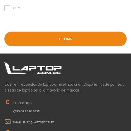
OEM
FILTRAR
Lider en repuestos de laptop a nivel nacional. Disponemos de partes y
piezas de laptop para la mayoria de marcas.
TELÉFONOS:
+(593) 099 720 5635
EMAIL:
INFO@LAPTOP.COM.EC