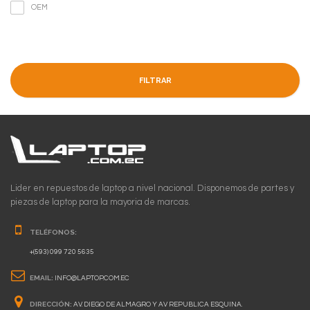
OEM
FILTRAR
Lider en repuestos de laptop a nivel nacional. Disponemos de partes y
piezas de laptop para la mayoria de marcas.
TELÉFONOS:
+(593) 099 720 5635
EMAIL:
INFO@LAPTOP.COM.EC
DIRECCIÓN:
AV. DIEGO DE ALMAGRO Y AV REPUBLICA ESQUINA.