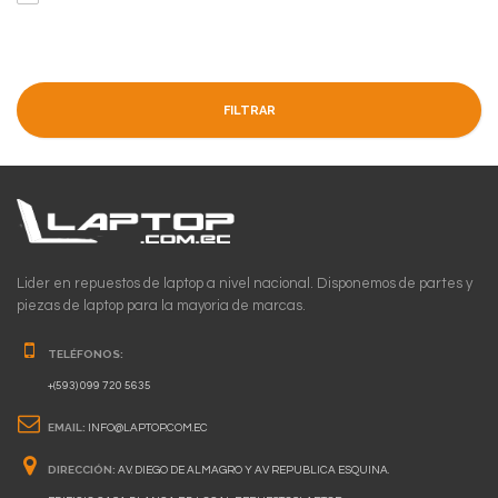
FILTRAR
Lider en repuestos de laptop a nivel nacional. Disponemos de partes y
piezas de laptop para la mayoria de marcas.
TELÉFONOS:
+(593) 099 720 5635
EMAIL:
INFO@LAPTOP.COM.EC
DIRECCIÓN:
AV. DIEGO DE ALMAGRO Y AV REPUBLICA ESQUINA.