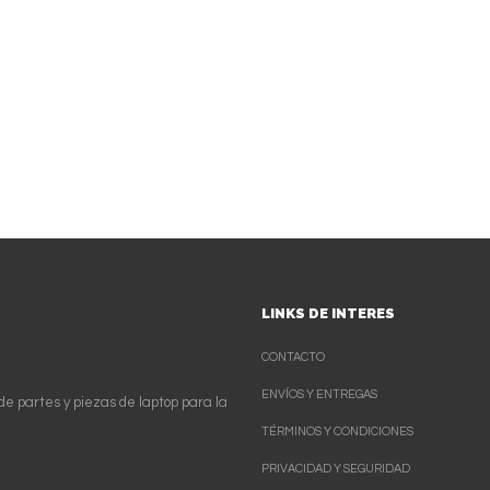
LINKS DE INTERES
CONTACTO
ENVÍOS Y ENTREGAS
de partes y piezas de laptop para la
TÉRMINOS Y CONDICIONES
PRIVACIDAD Y SEGURIDAD