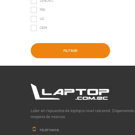
LENOVO
MSI
LG
OEM
FILTRAR
Lider en repuestos de laptop a nivel nacional. Disponemos 
mayoria de marcas.
TELÉFONOS: