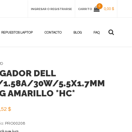
0
0,00 $
INGRESAR O REGISTRARSE
CARRITO
REPUESTOS LAPTOP
CONTACTO
BLOG
FAQ
PD
GADOR DELL
/1.58A/30W/5.5X1.7MM
G AMARILLO *HC*
,52 $
ia:
PRO00208
cluye iva