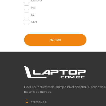
LENOVO
MSI
LG
OEM
FILTRAR
Lider en repuestos de laptop a nivel nacional. Disponemos 
mayoria de marcas.
TELÉFONOS: