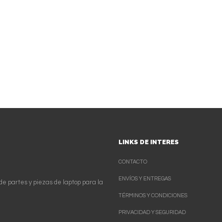
LINKS DE INTERES
CONTACTO
ENVÍOS Y ENTREGAS
de partes y piezas de laptop para la
TÉRMINOS Y CONDICIONES
PRIVACIDAD Y SEGURIDAD