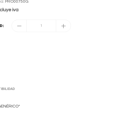
ia:
PRO00750G
cluye iva
D:
1
IBILIDAD
GENÉRICO*