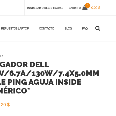
0
0,00 $
INGRESAR O REGISTRARSE
CARRITO
REPUESTOS LAPTOP
CONTACTO
BLOG
FAQ
PD
GADOR DELL
5V/6.7A/130W/7.4X5.0MM
4E PING AGUJA INSIDE
NÉRICO*
,20 $