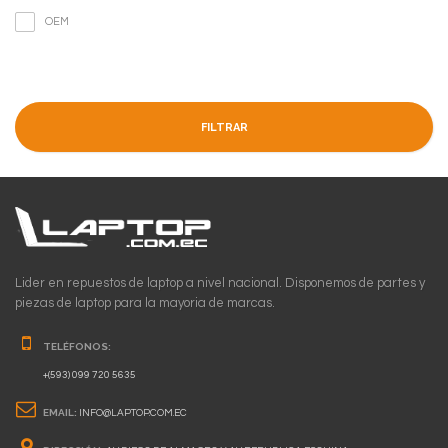
OEM
FILTRAR
Lider en repuestos de laptop a nivel nacional. Disponemos de partes y
piezas de laptop para la mayoria de marcas.
TELÉFONOS:
+(593) 099 720 5635
EMAIL:
INFO@LAPTOP.COM.EC