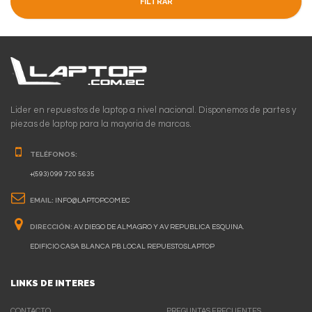
FILTRAR
Lider en repuestos de laptop a nivel nacional. Disponemos de partes y
piezas de laptop para la mayoria de marcas.
TELÉFONOS:
+(593) 099 720 5635
EMAIL:
INFO@LAPTOP.COM.EC
DIRECCIÓN:
AV. DIEGO DE ALMAGRO Y AV REPUBLICA ESQUINA.
EDIFICIO CASA BLANCA PB LOCAL REPUESTOSLAPTOP
LINKS DE INTERES
CONTACTO
PREGUNTAS FRECUENTES