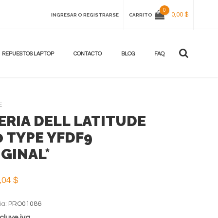
0
0,00 $
INGRESAR O REGISTRARSE
CARRITO
REPUESTOS LAPTOP
CONTACTO
BLOG
FAQ
E
ERIA DELL LATITUDE
0 TYPE YFDF9
IGINAL*
,04 $
ia:
PRO01086
cluye iva