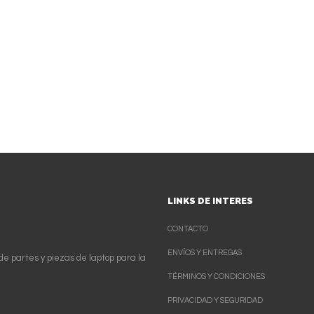
LINKS DE INTERES
CONTACTO
ENVÍOS Y ENTREGAS
de partes y piezas de laptop para la
TÉRMINOS Y CONDICIONES
PRIVACIDAD Y SEGURIDAD