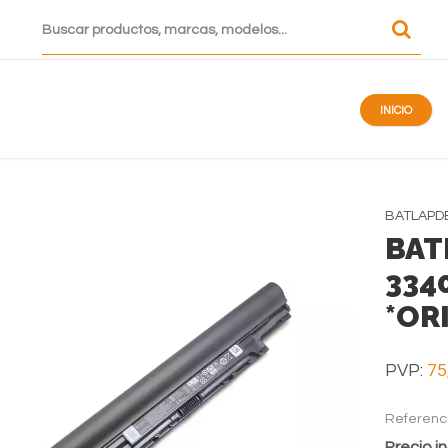
INICIO
BATLAPD
BAT
334
*OR
PVP:
75
Referenc
Precio in