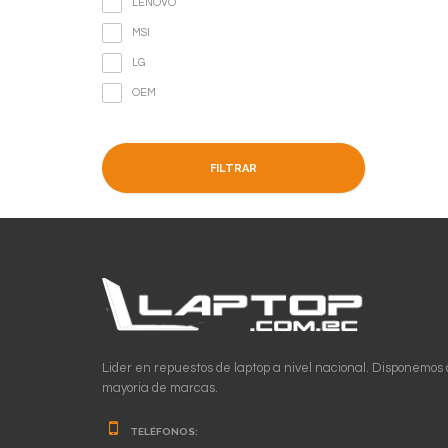
LENOVO
MSI
LG
OEM
FILTRAR
Lider en repuestos de laptop a nivel nacional. Disponemos 
mayoria de marcas.
TELÉFONOS: