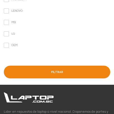
LENOVO
MSI
LG
OEM
FILTRAR
Lider en repuestos de laptop a nivel nacional. Disponemos de partes y