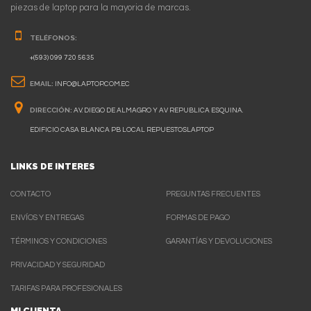
piezas de laptop para la mayoria de marcas.
TELÉFONOS:
+(593) 099 720 5635
EMAIL:
INFO@LAPTOP.COM.EC
DIRECCIÓN:
AV. DIEGO DE ALMAGRO Y AV REPUBLICA ESQUINA.
EDIFICIO CASA BLANCA PB LOCAL REPUESTOSLAPTOP
LINKS DE INTERES
CONTACTO
PREGUNTAS FRECUENTES
ENVÍOS Y ENTREGAS
FORMAS DE PAGO
TÉRMINOS Y CONDICIONES
GARANTÍAS Y DEVOLUCIONES
PRIVACIDAD Y SEGURIDAD
TARIFAS PARA PROFESIONALES
MI CUENTA