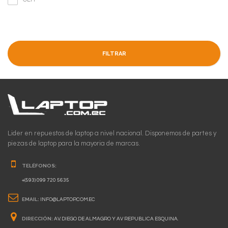
FILTRAR
Lider en repuestos de laptop a nivel nacional. Disponemos de partes y
piezas de laptop para la mayoria de marcas.
TELÉFONOS:
+(593) 099 720 5635
EMAIL:
INFO@LAPTOP.COM.EC
DIRECCIÓN:
AV. DIEGO DE ALMAGRO Y AV REPUBLICA ESQUINA.